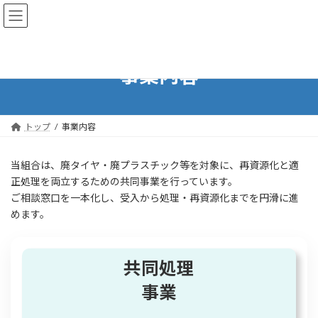
コ
ナ
ン
ビ
テ
ゲ
ン
ー
ツ
シ
事業内容
へ
ョ
ス
ン
キ
に
ッ
移
トップ
事業内容
プ
動
当組合は、廃タイヤ・廃プラスチック等を対象に、再資源化と適
正処理を両立するための共同事業を行っています。
ご相談窓口を一本化し、受入から処理・再資源化までを円滑に進
めます。
共同処理
事業